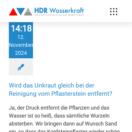
Toggle
Hochdruck Reinigung
Naviga
14:18
News-Blog
12.
November
Über uns
2024
Referenzen
Kunden
Wird das Unkraut gleich bei der
Kontakt
Reinigung vom Pflasterstein entfernt?
Ja, der Druck entfernt die Pflanzen und das
Wasser ist so heiß, dass sämtliche Wurzeln
absterben. Wir bringen dann auf Wunsch Sand
ein, so dass das Kopfsteinpflaster wieder schön