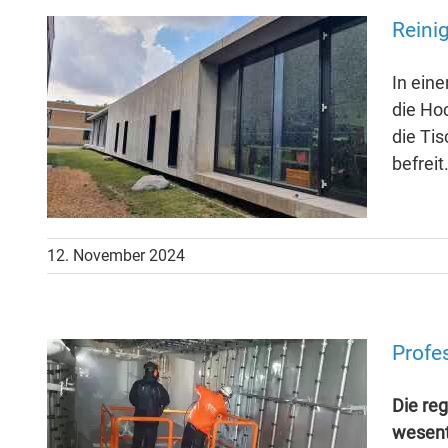
Reini
In ein
die Ho
die Ti
befreit
12. November 2024
Profe
Die re
wesent