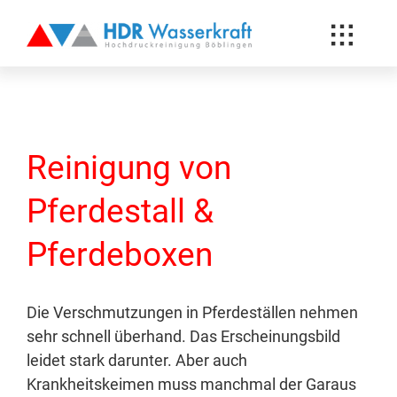
Toggle
Hochdruck Reinigung
Naviga
News-Blog
Über uns
Reinigung von
Referenzen
Pferdestall &
Kunden
Pferdeboxen
Kontakt
Die Verschmutzungen in Pferdeställen nehmen
sehr schnell überhand. Das Erscheinungsbild
leidet stark darunter. Aber auch
Krankheitskeimen muss manchmal der Garaus