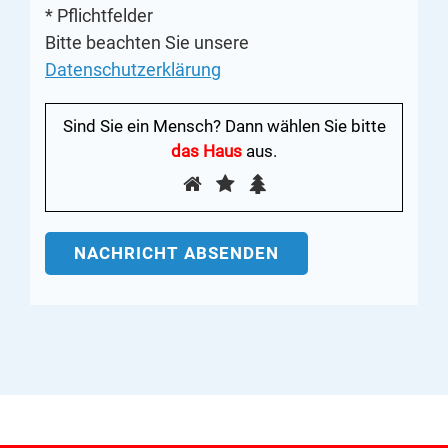
* Pflichtfelder
Bitte beachten Sie unsere
Datenschutzerklärung
Sind Sie ein Mensch? Dann wählen Sie bitte
das Haus
aus.
Sind
1
2
3
Sie
ein
Mensch?
Dann
wählen
Sie
bitte
das
Haus