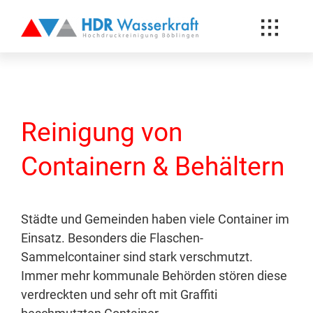
Toggle
Hochdruck Reinigung
Naviga
News-Blog
Über uns
Reinigung von
Referenzen
Containern & Behältern
Kunden
Kontakt
Städte und Gemeinden haben viele Container im
Einsatz. Besonders die Flaschen-
Sammelcontainer sind stark verschmutzt.
Immer mehr kommunale Behörden stören diese
verdreckten und sehr oft mit Graffiti