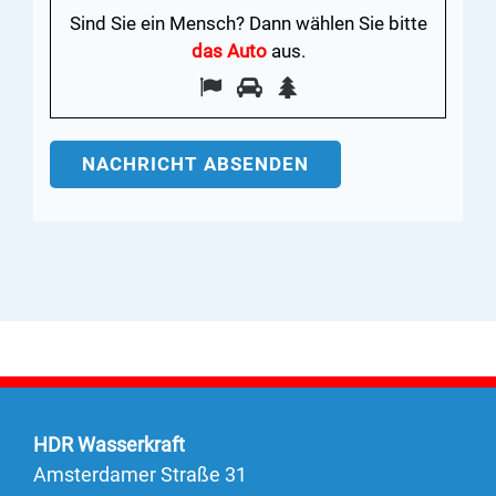
Sind Sie ein Mensch? Dann wählen Sie bitte
das Auto
aus.
Sind
1
2
3
Sie
ein
Mensch?
Dann
wählen
Sie
bitte
das
Auto
HDR Wasserkraft
Amsterdamer Straße 31