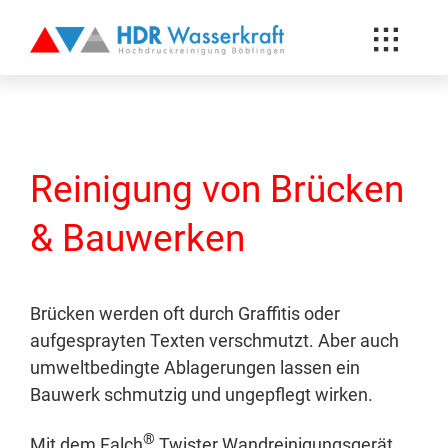
Toggle
Hochdruck Reinigung
Naviga
News-Blog
Über uns
Reinigung von Brücken
Referenzen
& Bauwerken
Kunden
Kontakt
Brücken werden oft durch Graffitis oder
aufgesprayten Texten verschmutzt. Aber auch
umweltbedingte Ablagerungen lassen ein
Bauwerk schmutzig und ungepflegt wirken.
®
Mit dem Falch
Twister Wandreinigungsgerät