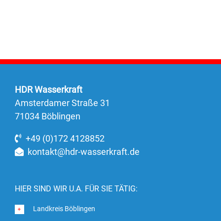
HDR Wasserkraft
Amsterdamer Straße 31
71034 Böblingen
+49 (0)172 4128852
kontakt@hdr-wasserkraft.de
HIER SIND WIR U.A. FÜR SIE TÄTIG:
Landkreis Böblingen